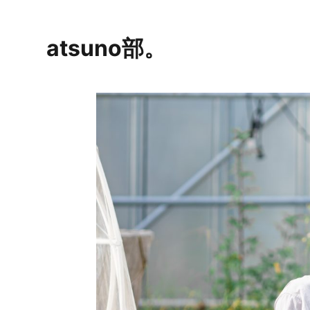
Main
Skip
Skip
Skip
Content
to
to
to
atsuno部。
primary
main
footer
navigation
content